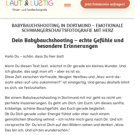
Jetzt Fototermin
anfragen!
BABYBAUCHSHOOTING IN DORTMUND – EMOTIONALE
SCHWANGERSCHAFTSFOTOGRAFIE MIT HERZ
Dein Babybauchshooting – echte Gefühle und
besondere Erinnerungen
Hallo Du – schön, dass Du hier bist!
Wenn Du diesen Text liest, wächst in Dir gerade ein kleines Wunder. Und
ich glaube, das sagt man oft – aber es ist so.
Diese Zeit zwischen Vorfreude, Neugier, Nestbau und „Was-wird-da-
wohl-alles-auf-uns-zukommen?“ ist einzigartig. Und genau deshalb lohnt
es sich, sie festzuhalten.
Bei einem Babybauchshooting in Dortmund mit mir geht es nicht um
perfekte Inszenierungen. Es geht um Dich. Um Euch. Um dieses sanfte,
kribbelige, schöne Bauchgefühl, das Euch gerade begleitet.
Ob Du Dich gerade voller Energie fühlst oder eher nach einem
gemütlichen Shooting sehnst – ich richte mich ganz nach Dir. Und ich
verspreche Dir: Du wirst Dich auf den Bildern sehen und denken „Wow.
Das bin ich. Und ich bin wunderschön.“